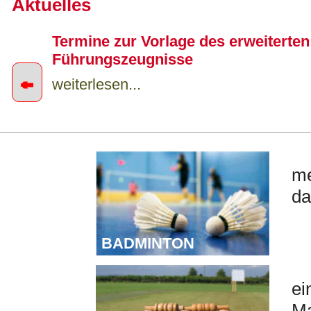
Aktuelles
Termine zur Vorlage des erweiterten
Führungszeugnisse
←
weiterlesen...
B
Sportangebot A-Z Sommer 2026 jetz
verfügbar
me
da
weiterlesen...
BADMINTON
C
ei
Ma