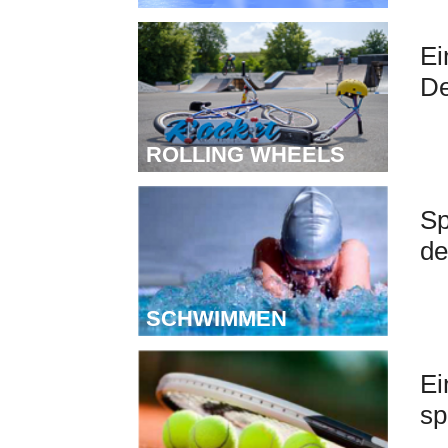
R
Ei
De
ROLLING WHEELS
S
Sp
de
SCHWIMMEN
T
Ei
sp