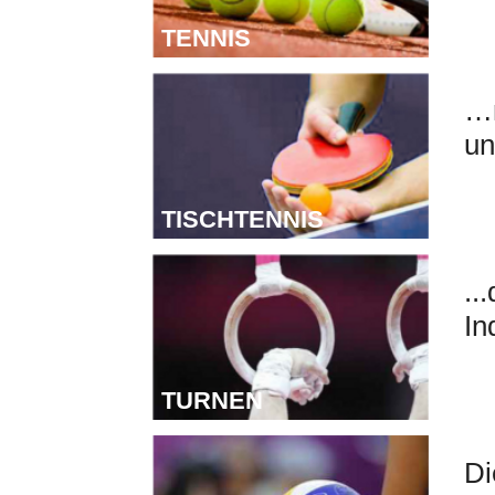
TENNIS
T
…m
un
TISCHTENNIS
T
..
In
TURNEN
V
Di