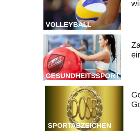
wi
VOLLEYBALL
G
Za
ei
GESUNDHEITSSPORT
S
Go
Ge
SPORTABZEICHEN