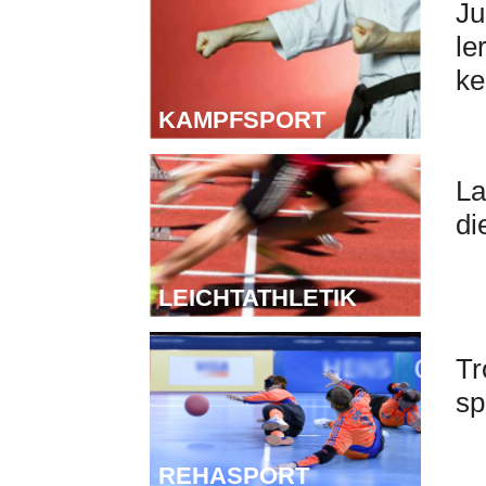
Ju
le
ke
KAMPFSPORT
L
La
di
LEICHTATHLETIK
R
Tr
sp
REHASPORT