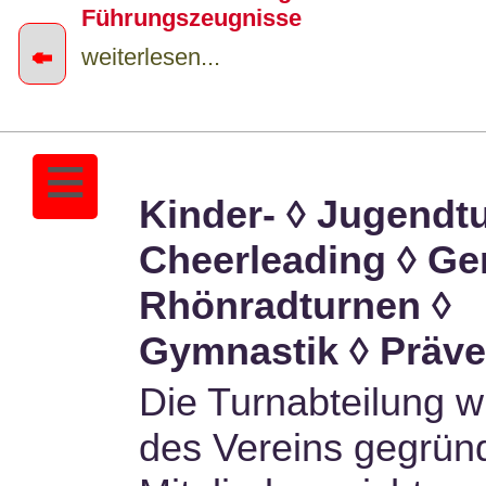
Führungszeugnisse
←
weiterlesen...
≡
Sportangebot A-Z Sommer 2026 jetz
verfügbar
Kinder- ◊ Jugendt
weiterlesen...
Cheerleading ◊ Ge
Rhönradturnen ◊
Gymnastik ◊ Präve
Die Turnabteilung w
des Vereins gegründ